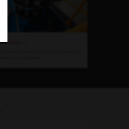
ia el futuro
emocionante para estar en Grupo Peñafiel. Descubre cómo
nnovación en nuestra industria.
e