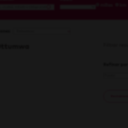
millas
km
iones
Filtrar re
 Ottumwa
Refinar por
Restablecer