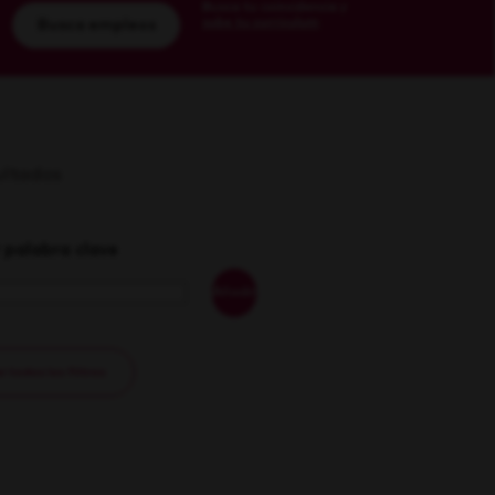
Busca tu coincidencia y
sube tu currículum
Busca empleos
sultados
 palabra clave
Añadir
 todos los filtros