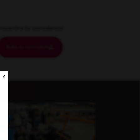
ncuentra tu coincidencia
Sube tu currículum
X