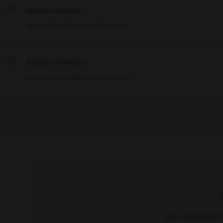
Vendedor Suplente
Save
San Luis Potosí City, San Luis Potosí
Ventas
Ayudante de Reparto
Save
Toluca de Lerdo, Estado de México
Almacén
¿No encuentras lo