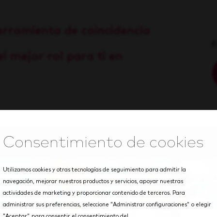
erramienta de coincidencia
E
l mejor rol para ti en
Utilizamos cookies y otras tecnologías de seguimiento para admitir la
navegación, mejorar nuestros productos y servicios, apoyar nuestras
actividades de marketing y proporcionar contenido de terceros. Para
administrar sus preferencias, seleccione "Administrar configuraciones" o elegir
"Aceptar" para consentir el consentimiento del