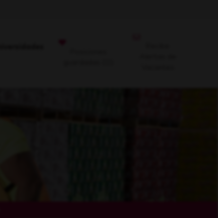
Recibe
niversidades
Posiciones
Alertas de
guardadas
(0)
Vacantes