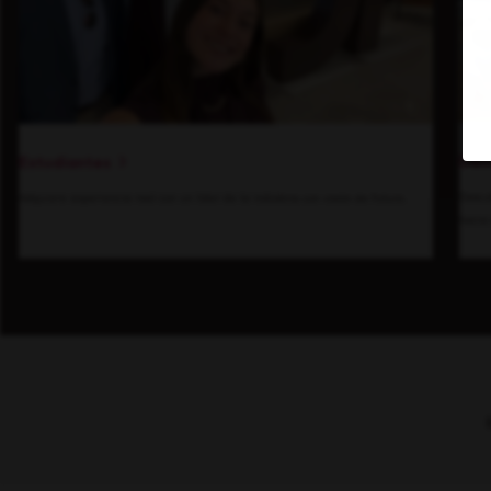
Den
Estudiantes
Descu
Adquiere experiencia real con un líder de la industria con visión de futuro.
hacia