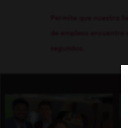
Permite que nuestra h
de empleos encuentre e
segundos.