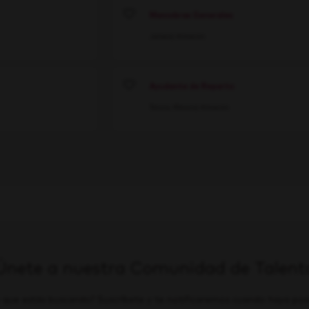
Maniobras Generales
Save
Jalisco
Almacén
Ayudante de Reparto
Save
Toluca, México
Almacén
Únete a nuestra Comunidad de Talent
 que estás buscando? Suscríbete y te notificaremos cuando haya posi