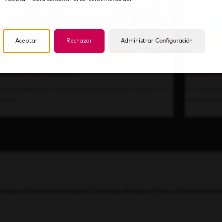
Aceptar
Rechazar
Administrar Configuración
tro de nuestra cultura
Visión hac
bre cómo apoyamos a un equipo de alto rendimiento que siempre mira
Es un momento 
 delante.
impulsamos la i
Empleos Destacados
Empleos Guardados
Empleos Vistos Recientement