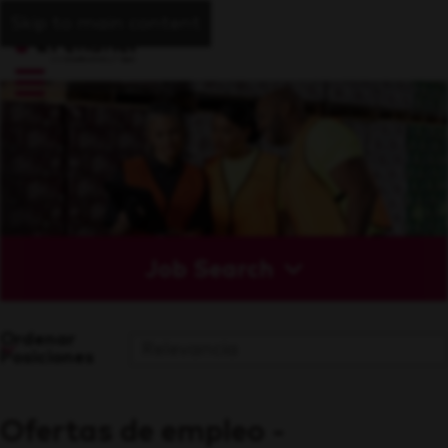
Skip to main content
Job Search
Ordenar
Posiciones
Ofertas de empleo -