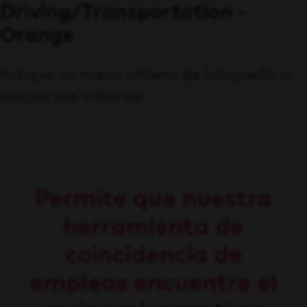
Driving/Transportation -
Orange
Indique un nuevo criterio de búsqueda o
amplíe sus criterios.
Permite que nuestra
herramienta de
coincidencia de
empleos encuentre el