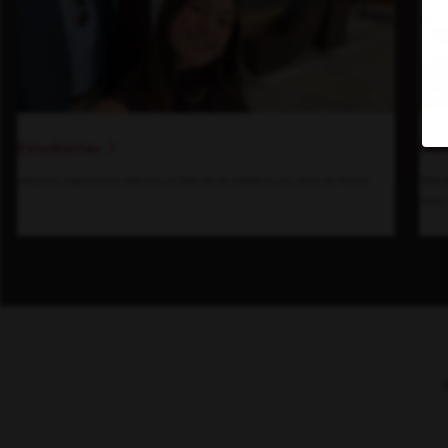
Den
Estudiantes
Descu
Adquiere experiencia real con un líder de la industria con visión de futuro.
hacia