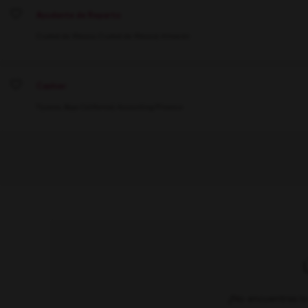
Ayudante de Reparto
Save
Ciudad de México, Ciudad de México
Almacén
Cashier
Save
Tijuana, Baja California
Accounting/Finance
¿No encuentras lo