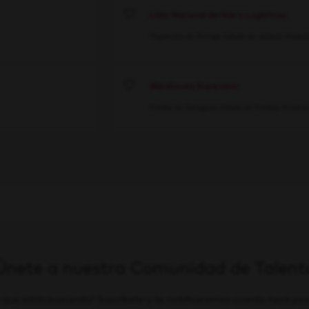
Líder Nacional de Hub's Logísticos
Save
Tlajomulco de Zúñiga, Estado de Jalisco
Almacé
Warehouse Supervisor
Save
Puebla de Zaragoza, Estado de Puebla
Almacé
Únete a nuestra Comunidad de Talent
 que estás buscando? Suscríbete y te notificaremos cuando haya posi