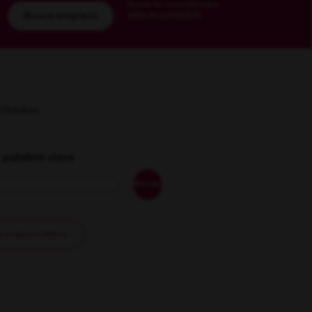
Busca tu coincidencia y
sube tu currículum
Busca empleos
sultados
 palabra clave
Añadir
 todos los filtros