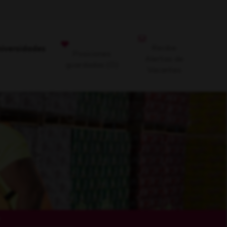
Recibe
niversidades
Posiciones
Alertas de
guardadas
(0)
Vacantes