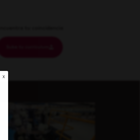
ncuentra tu coincidencia
Sube tu currículum
X