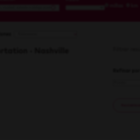
millas
km
iones
Filtrar re
tation - Nashville
Refinar por
Restablecer