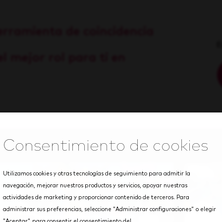
erramienta de coincidencia
E
l mejor rol para ti en
Utilizamos cookies y otras tecnologías de seguimiento para admitir la
navegación, mejorar nuestros productos y servicios, apoyar nuestras
actividades de marketing y proporcionar contenido de terceros. Para
administrar sus preferencias, seleccione "Administrar configuraciones" o elegir
"Aceptar" para consentir el consentimiento del