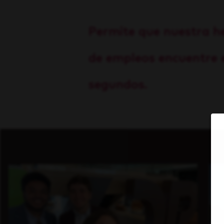
Permite que nuestra h
de empleos encuentre e
segundos.