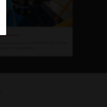
ia el futuro
emocionante para estar en Grupo Peñafiel. Descubre cómo
nnovación en nuestra industria.
e