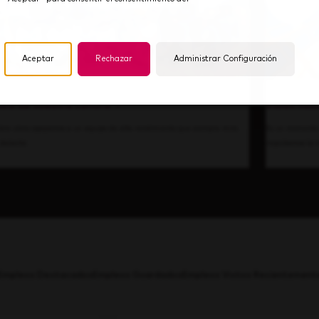
Aceptar
Rechazar
Administrar Configuración
tro de nuestra cultura
Visión hac
bre cómo apoyamos a un equipo de alto rendimiento que siempre mira
Es un momento 
 delante.
impulsamos la i
Empleos Destacados
Empleos Guardados
Empleos Vistos Recientement