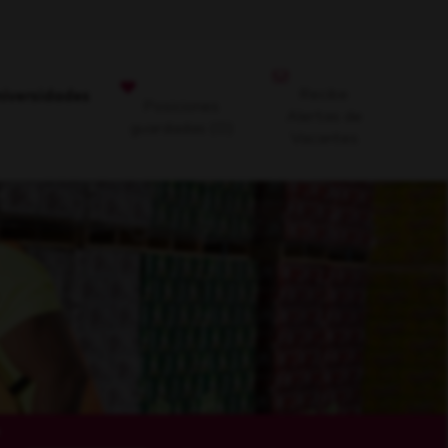
Recibe
niversidades
Posiciones
Alertas de
guardadas
(0)
Vacantes