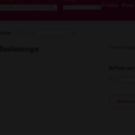
millas
km
iones
Filtrar re
Mississauga
Refinar por
Restablecer