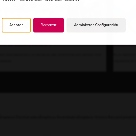
Aceptar
Rechazar
Administrar Configuración
tro de nuestra cultura
Visión hac
bre cómo apoyamos a un equipo de alto rendimiento que siempre mira
Es un momento 
 delante.
impulsamos la i
Empleos Destacados
Empleos Guardados
Empleos Vistos Recientement