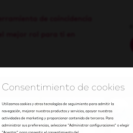
erramienta de coincidencia
E
l mejor rol para ti en
Utilizamos cookies y otras tecnologías de seguimiento para admitir la
navegación, mejorar nuestros productos y servicios, apoyar nuestras
actividades de marketing y proporcionar contenido de terceros. Para
administrar sus preferencias, seleccione "Administrar configuraciones" o elegir
"Aceptar" para consentir el consentimiento del