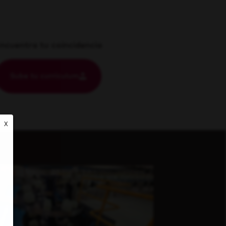
ncuentra tu coincidencia
Sube tu currículum
X