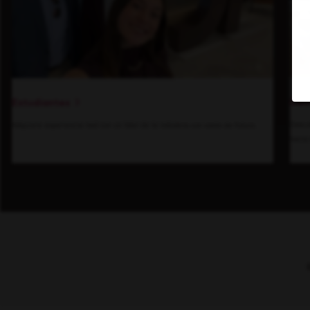
Den
Estudiantes
Descu
Adquiere experiencia real con un líder de la industria con visión de futuro.
hacia