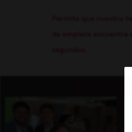
Permite que nuestra h
de empleos encuentre e
segundos.