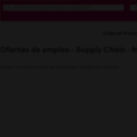
Ordenar Posic
Ofertas de empleo - Supply Chain - 
Indique un nuevo criterio de búsqueda o amplíe sus criterios.