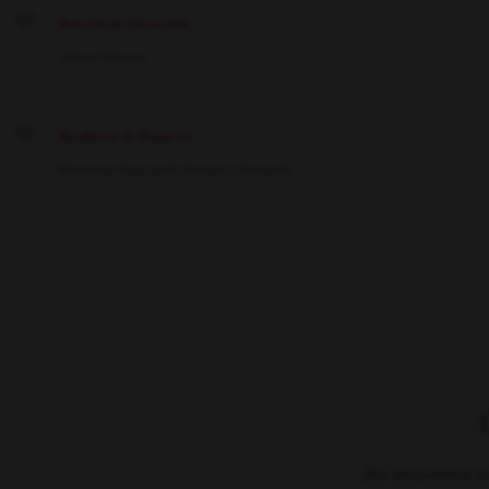
Maniobras Generales
Save
Jalisco
Almacén
Ayudante de Reparto
Save
Monterrey, Nuevo León
Manejar / Transporte
¿No encuentras lo