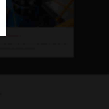
ia el futuro
emocionante para estar en Grupo Peñafiel. Descubre cómo
nnovación en nuestra industria.
e