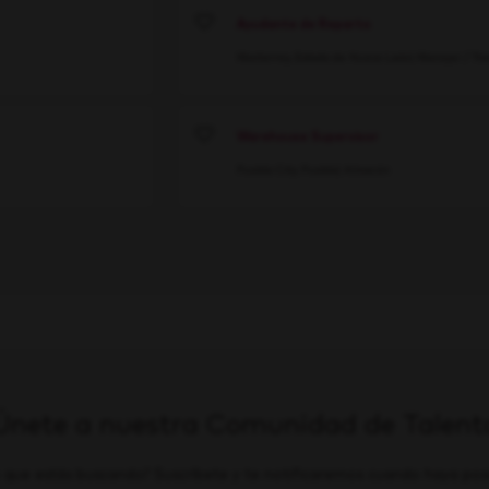
Ayudante de Reparto
Save
Monterrey, Estado de Nuevo León
Manejar / Tra
Warehouse Supervisor
Save
Puebla City, Puebla
Almacén
Únete a nuestra Comunidad de Talent
 que estás buscando? Suscríbete y te notificaremos cuando haya posi