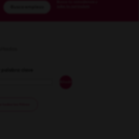
Busca tu coincidencia y
sube tu currículum
Busca empleos
sultados
 palabra clave
Añadir
 todos los filtros