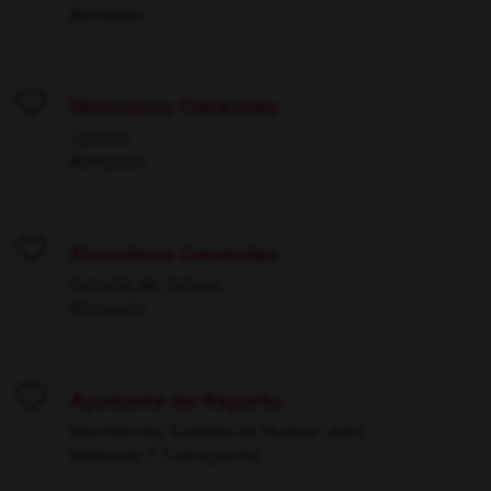
Almacén
Maniobras Generales
Save
Jalisco
Almacén
Maniobras Generales
Save
Estado de Jalisco
Almacén
Ayudante de Reparto
Save
Monterrey, Estado de Nuevo León
Manejar / Transporte