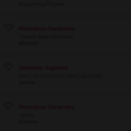
Accounting/Finance
Maniobras Generales
Save
Tijuana, Baja California
Almacén
Vendedor Suplente
Save
San Luis Potosí City, San Luis Potosí
Ventas
Maniobras Generales
Save
Jalisco
Almacén