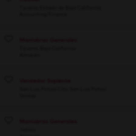
Save
Tijuana, Estado de Baja California
Accounting/Finance
Maniobras Generales
Save
Tijuana, Baja California
Almacén
Vendedor Suplente
Save
San Luis Potosí City, San Luis Potosí
Ventas
Maniobras Generales
Save
Jalisco