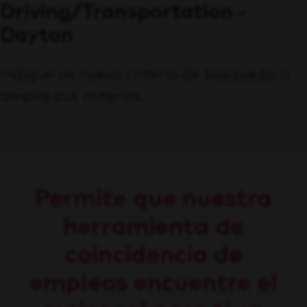
Driving/Transportation -
Dayton
Indique un nuevo criterio de búsqueda o
amplíe sus criterios.
Permite que nuestra
herramienta de
coincidencia de
empleos encuentre el