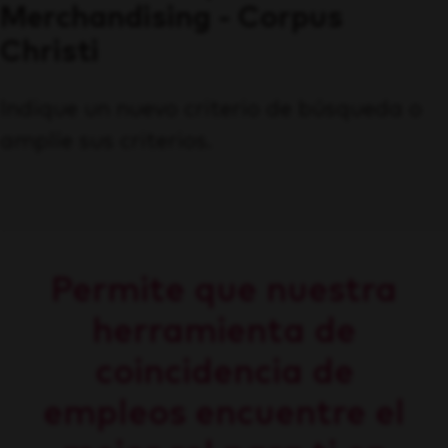
Merchandising - Corpus
Christi
Indique un nuevo criterio de búsqueda o
amplíe sus criterios.
Permite que nuestra
herramienta de
coincidencia de
empleos encuentre el