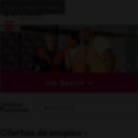
Skip to main content
Job Search
Ordenar
Posiciones
Ofertas de empleo -