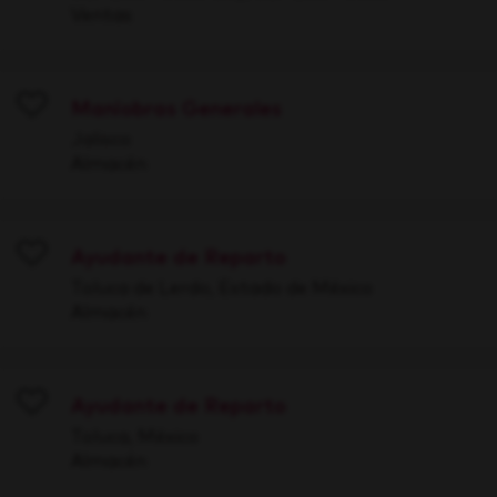
Ventas
Maniobras Generales
Save
Jalisco
Almacén
Ayudante de Reparto
Save
Toluca de Lerdo, Estado de México
Almacén
Ayudante de Reparto
Save
Toluca, México
Almacén