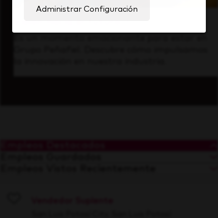
Administrar Configuración
Visión hacia el futuro
Es un momento emocionante para estar en
Grupo Peñafiel. Descubre cómo impulsamos
la innovación en nuestra industria.
Empleos Destacados
Empleos Guardados
Empleos Vistos Recientemente
Vendedor Suplente
Save
San Luis Potosí City, San Luis Potosí