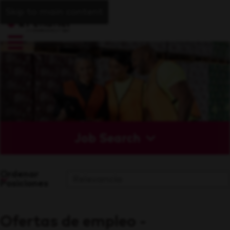
Skip to main content
Job Search
Ordenar
Posiciones
Ofertas de empleo -