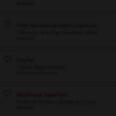
Almacén
Líder Nacional de Hub's Logísticos
Save
Tlajomulco de Zúñiga, Estado de Jalisco
Almacén
Cashier
Save
Tijuana, Baja California
Accounting/Finance
Warehouse Supervisor
Save
Puebla de Zaragoza, Estado de Puebla
Almacén