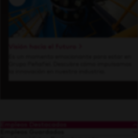
Visión hacia el futuro
Es un momento emocionante para estar en
Grupo Peñafiel. Descubre cómo impulsamos
la innovación en nuestra industria.
Empleos Destacados
Empleos Guardados