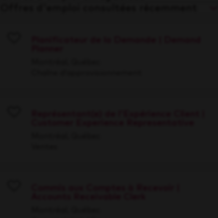
Offres d'emploi consultées récemment
Planificateur de la Demande | Demand
Planner
Save
Montréal, Québec
Chaîne d’approvisionnement
Représentant(e) de l'Expérience Client |
Customer Experience Representative
Save
Montréal, Québec
Ventes
Commis aux Comptes à Recevoir |
Accounts Receivable Clerk
Save
Montréal, Québec