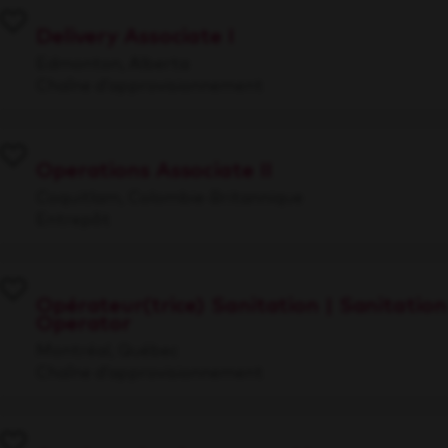
Delivery Associate I
Edmonton, Alberta
Chaîne d’approvisionnement
Operations Associate II
Coquitlam, Colombie-Britannique
Entrepôt
Opérateur(trice) Sanitation | Sanitation
Operator
Montréal, Québec
Chaîne d’approvisionnement