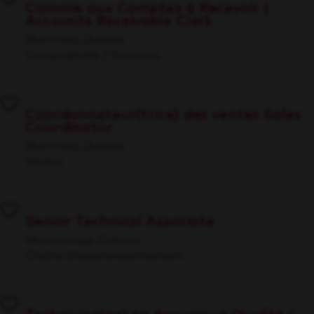
Commis aux Comptes à Recevoir |
Accounts Receivable Clerk
Montréal, Québec
Comptabilité / Finances
Coordonnateur(trice) des ventes Sales
Coordinator
Montréal, Québec
Ventes
Senior Technical Associate
Mississauga, Ontario
Chaîne d’approvisionnement