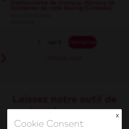
Gestionnaire de marque, Marque et
Systèmes de café Keurig (Canada)
Montréal, Québec
Marketing
Démarrer
sur 3
Afficher tout
Laissez notre outil de
jumelage vous
X
trouver le bon poste