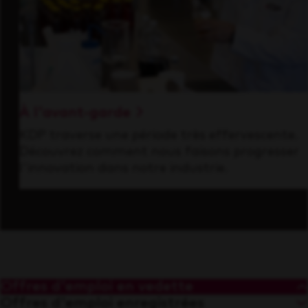
À l'avant-garde
KDP traverse une période très effervescente.
Découvrez comment nous faisons progresser
l'innovation dans notre industrie.
Offres d'emploi en vedette
Offres d'emploi enregistrées