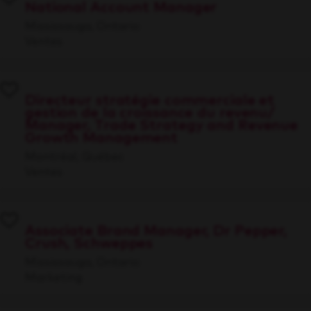
National Account Manager
Mississauga, Ontario
Ventes
Directeur stratégie commerciale et
gestion de la croissance du revenu/
Manager, Trade Strategy and Revenue
Growth Management
Montréal, Québec
Ventes
Associate Brand Manager, Dr Pepper,
Crush, Schweppes
Mississauga, Ontario
Marketing