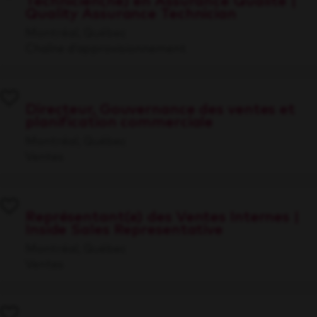
Technicien(ne) en Assurance Qualité |
Quality Assurance Technician
Montréal, Québec
Chaîne d’approvisionnement
Directeur, Gouvernance des ventes et
planification commerciale
Montréal, Québec
Ventes
Représentant(e) des Ventes Internes |
Inside Sales Representative
Montréal, Québec
Ventes