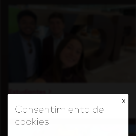
Estudiantes
X
Adquiere experiencia real con un líder de la
industria con visión de futuro.