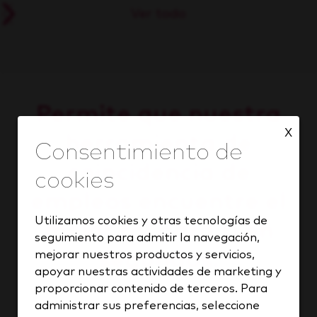
Ver todo
Permite que nuestra
X
herramienta de
coincidencia de
empleos encuentre el
Utilizamos cookies y otras tecnologías de
mejor rol para ti en
seguimiento para admitir la navegación,
segundos.
mejorar nuestros productos y servicios,
apoyar nuestras actividades de marketing y
proporcionar contenido de terceros. Para
administrar sus preferencias, seleccione