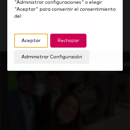
"Administrar configuraciones" o elegir
Encuentra tu coincidencia
"Aceptar" para consentir el consentimiento
del
Sube tu currículum
Aceptar
Rechazar
Administrar Configuración