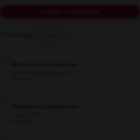
Filtrar resultados
Filtrado por
Almacén
Maniobras Generales
Tijuana, Baja California
Almacén
Maniobras Generales
Jalisco, MX
Almacén