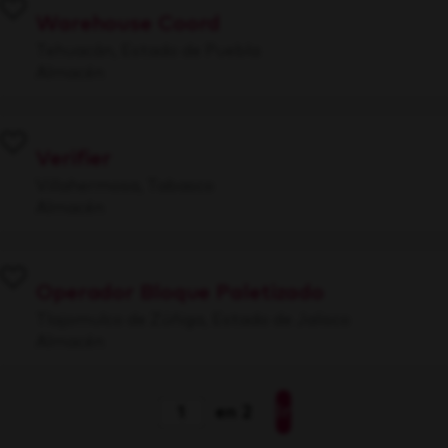
Warehouse Coord
Tehuacán, Estado de Puebla
Almacén
Verifier
Villahermosa, Tabasco
Almacén
Operador Bloque Paletizado
Tlajomulco de Zúñiga, Estado de Jalisco
Almacén
Ir
en 2