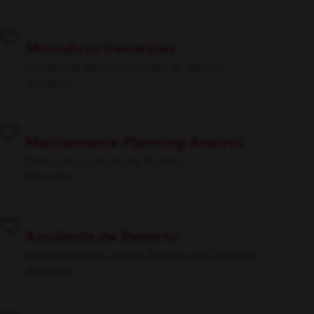
Maniobras Generales
Ciudad de México, Ciudad de México
Almacén
Maintenance Planning Analyst
Tehuacán, Estado de Puebla
Almacén
Ayudante de Reparto
Naucalpan de Juárez, Estado de Guerrero
Almacén