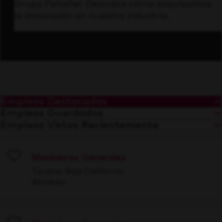
Grupo Peñafiel. Descubre cómo impulsamos
la innovación en nuestra industria.
Empleos Destacados
Empleos Guardados
Empleos Vistos Recientemente
Maniobras Generales
Save
Tijuana, Baja California
Almacén