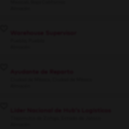
Mexicali, Baja California
Almacén
Warehouse Supervisor
Puebla, Puebla
Almacén
Ayudante de Reparto
Ciudad de México, Ciudad de México
Almacén
Líder Nacional de Hub's Logísticos
Tlajomulco de Zúñiga, Estado de Jalisco
Almacén